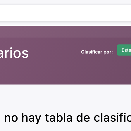
Volver a Ecoportatil
arios
Est
Clasificar por:
 no hay tabla de clasific