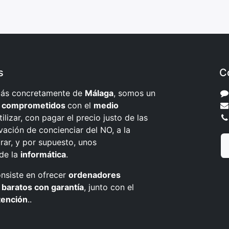
s
C
 más concretamente de
Málaga
, somos un
s
comprometidos
con el
medio
tilizar, con pagar el precio justo de las
vación de concienciar del NO, a la
irar, y por supuesto, unos
de la
informática
.
onsiste en ofrecer
ordenadores
baratos con garantía
, junto con el
tención
..