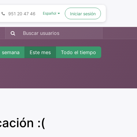
951 20 47 46
Iniciar sesión
Español
a semana
Este mes
Todo el tiempo
ación :(